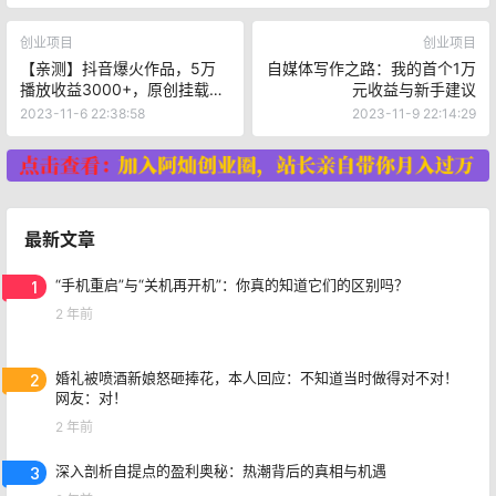
创业项目
创业项目
【亲测】抖音爆火作品，5万
自媒体写作之路：我的首个1万
播放收益3000+，原创挂载小
元收益与新手建议
程序教程！
2023-11-6 22:38:58
2023-11-9 22:14:29
最新文章
1
“手机重启”与“关机再开机”：你真的知道它们的区别吗？
2 年前
2
婚礼被喷酒新娘怒砸捧花，本人回应：不知道当时做得对不对！
网友：对！
2 年前
3
深入剖析自提点的盈利奥秘：热潮背后的真相与机遇