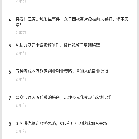
2 年前
4
突发！江苏盐城发生事件：女子因找新对象被前夫暴打，惨不忍
睹！
2 年前
5
AI助力灵异小说视频创作，微信视频号变现秘籍
2 年前
6
五种零成本互联网创业副业策略，普通人的副业渠道
2 年前
7
公众号月入五位数的秘密，玩转多元化变现与复利思维
2 年前
8
闲鱼曝光稳定攻略思路，618利用小刀快速加入会场
2 年前