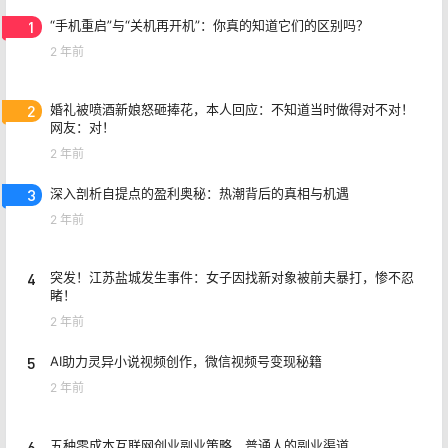
1
“手机重启”与“关机再开机”：你真的知道它们的区别吗？
2 年前
2
婚礼被喷酒新娘怒砸捧花，本人回应：不知道当时做得对不对！
网友：对！
2 年前
3
深入剖析自提点的盈利奥秘：热潮背后的真相与机遇
2 年前
4
突发！江苏盐城发生事件：女子因找新对象被前夫暴打，惨不忍
睹！
2 年前
5
AI助力灵异小说视频创作，微信视频号变现秘籍
2 年前
6
五种零成本互联网创业副业策略，普通人的副业渠道