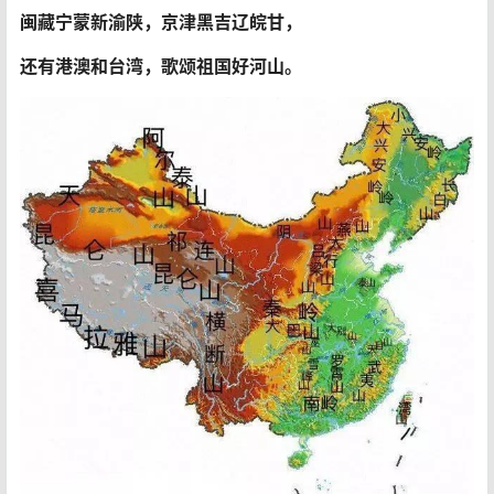
闽藏宁蒙新渝陕，京津黑吉辽皖甘，
还有港澳和台湾，歌颂祖国好河山。