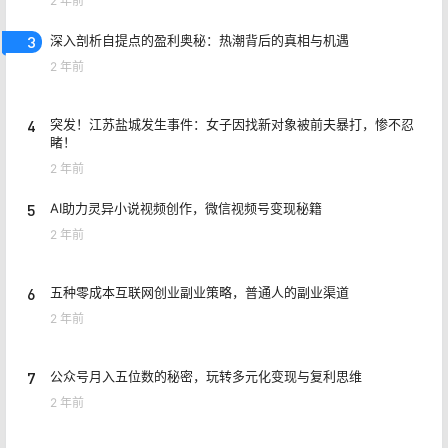
2 年前
3
深入剖析自提点的盈利奥秘：热潮背后的真相与机遇
2 年前
4
突发！江苏盐城发生事件：女子因找新对象被前夫暴打，惨不忍
睹！
2 年前
5
AI助力灵异小说视频创作，微信视频号变现秘籍
2 年前
6
五种零成本互联网创业副业策略，普通人的副业渠道
2 年前
7
公众号月入五位数的秘密，玩转多元化变现与复利思维
2 年前