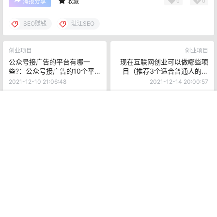
0
0
海报分享
收藏
SEO赚钱
湛江SEO
创业项目
创业项目
公众号接广告的平台有哪一
现在互联网创业可以做哪些项
些?：公众号接广告的10个平
目（推荐3个适合普通人的创
台（值得收藏）
业思路）
2021-12-10 21:06:48
2021-12-14 20:00:57
首页
专题
认证
搜索
菜单
我的
最新文章
1
“手机重启”与“关机再开机”：你真的知道它们的区别吗？
2 年前
2
婚礼被喷酒新娘怒砸捧花，本人回应：不知道当时做得对不对！
网友：对！