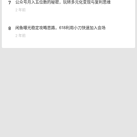
7
公众号月入五位数的秘密，玩转多元化变现与复利思维
2 年前
8
闲鱼曝光稳定攻略思路，618利用小刀快速加入会场
2 年前