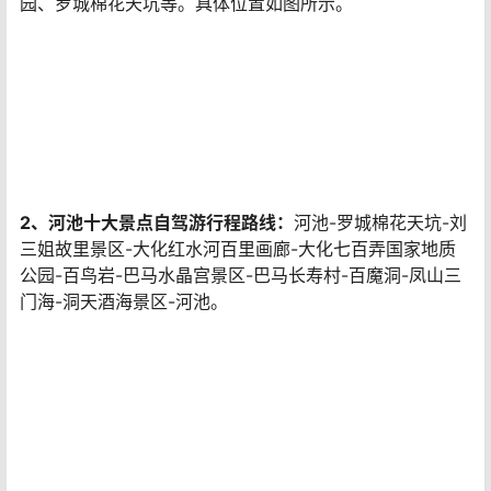
园、罗城棉花天坑等。具体位置如图所示。
2、河池十大景点自驾游行程路线：
河池-罗城棉花天坑-刘
三姐故里景区-大化红水河百里画廊-大化七百弄国家地质
公园-百鸟岩-巴马水晶宫景区-巴马长寿村-百魔洞-凤山三
门海-洞天酒海景区-河池。