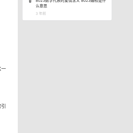
8
8023数字代表的爱情含义 8023婚检是什
么意思
3 年前
这一
索引