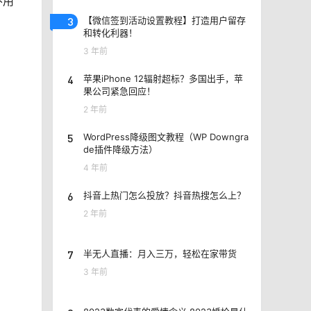
不用
3
【微信签到活动设置教程】打造用户留存
和转化利器！
3 年前
4
苹果iPhone 12辐射超标？多国出手，苹
果公司紧急回应！
2 年前
5
WordPress降级图文教程（WP Downgra
de插件降级方法）
4 年前
6
抖音上热门怎么投放？抖音热搜怎么上？
2 年前
7
半无人直播：月入三万，轻松在家带货
3 年前