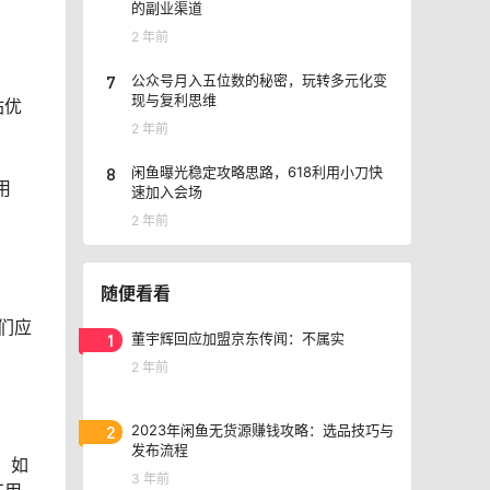
的副业渠道
2 年前
7
公众号月入五位数的秘密，玩转多元化变
现与复利思维
站优
2 年前
8
闲鱼曝光稳定攻略思路，618利用小刀快
用
速加入会场
2 年前
随便看看
们应
1
董宇辉回应加盟京东传闻：不属实
2 年前
2
2023年闲鱼无货源赚钱攻略：选品技巧与
发布流程
件，如
3 年前