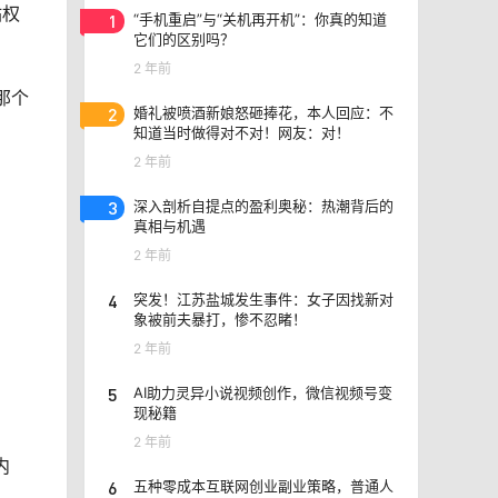
站权
1
“手机重启”与“关机再开机”：你真的知道
它们的区别吗？
2 年前
那个
2
婚礼被喷酒新娘怒砸捧花，本人回应：不
知道当时做得对不对！网友：对！
2 年前
3
深入剖析自提点的盈利奥秘：热潮背后的
真相与机遇
2 年前
4
突发！江苏盐城发生事件：女子因找新对
象被前夫暴打，惨不忍睹！
2 年前
5
AI助力灵异小说视频创作，微信视频号变
现秘籍
2 年前
内
6
五种零成本互联网创业副业策略，普通人