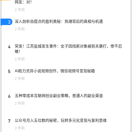
网友：对！
2 年前
3
深入剖析自提点的盈利奥秘：热潮背后的真相与机遇
2 年前
4
突发！江苏盐城发生事件：女子因找新对象被前夫暴打，惨不忍
睹！
2 年前
5
AI助力灵异小说视频创作，微信视频号变现秘籍
2 年前
6
五种零成本互联网创业副业策略，普通人的副业渠道
2 年前
7
公众号月入五位数的秘密，玩转多元化变现与复利思维
2 年前