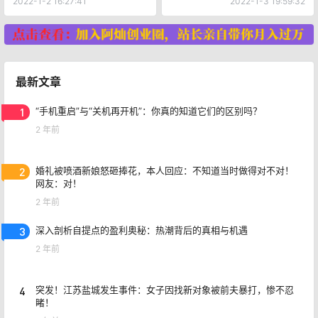
2022-1-2 16:27:41
2022-1-3 19:59:32
最新文章
1
“手机重启”与“关机再开机”：你真的知道它们的区别吗？
2 年前
2
婚礼被喷酒新娘怒砸捧花，本人回应：不知道当时做得对不对！
网友：对！
2 年前
3
深入剖析自提点的盈利奥秘：热潮背后的真相与机遇
2 年前
4
突发！江苏盐城发生事件：女子因找新对象被前夫暴打，惨不忍
睹！