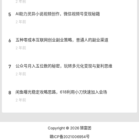
2 年前
5
AI助力灵异小说视频创作，微信视频号变现秘籍
2 年前
6
五种零成本互联网创业副业策略，普通人的副业渠道
2 年前
7
公众号月入五位数的秘密，玩转多元化变现与复利思维
2 年前
8
闲鱼曝光稳定攻略思路，618利用小刀快速加入会场
2 年前
Copyright © 2026
猎富团
赣ICP备2021006954号