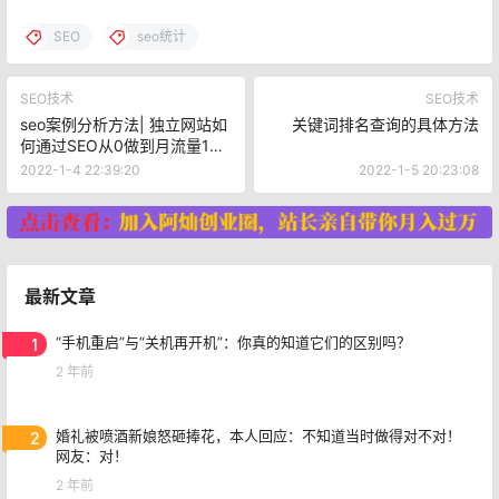
SEO
seo统计
SEO技术
SEO技术
seo案例分析方法| 独立网站如
关键词排名查询的具体方法
何通过SEO从0做到月流量10
万+
2022-1-4 22:39:20
2022-1-5 20:23:08
最新文章
1
“手机重启”与“关机再开机”：你真的知道它们的区别吗？
2 年前
2
婚礼被喷酒新娘怒砸捧花，本人回应：不知道当时做得对不对！
网友：对！
2 年前