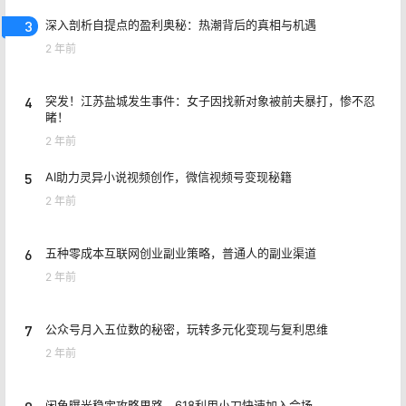
3
深入剖析自提点的盈利奥秘：热潮背后的真相与机遇
2 年前
4
突发！江苏盐城发生事件：女子因找新对象被前夫暴打，惨不忍
睹！
2 年前
5
AI助力灵异小说视频创作，微信视频号变现秘籍
2 年前
6
五种零成本互联网创业副业策略，普通人的副业渠道
2 年前
7
公众号月入五位数的秘密，玩转多元化变现与复利思维
2 年前
闲鱼曝光稳定攻略思路，618利用小刀快速加入会场