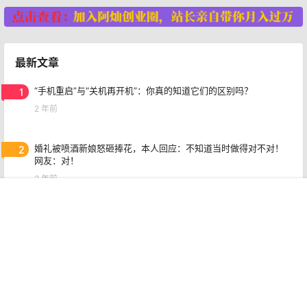
最新文章
1
“手机重启”与“关机再开机”：你真的知道它们的区别吗？
2 年前
2
婚礼被喷酒新娘怒砸捧花，本人回应：不知道当时做得对不对！
网友：对！
2 年前
首页
专题
认证
搜索
菜单
我的
3
深入剖析自提点的盈利奥秘：热潮背后的真相与机遇
2 年前
4
突发！江苏盐城发生事件：女子因找新对象被前夫暴打，惨不忍
睹！
2 年前