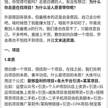
钱，你觉得可能吗？总是白嫖的人，有没有想过：
为什么
你总是在找项目？为什么没人愿意带你呢？
外部原因有很多，但最根本的还是自身原因，自己去分析
吧，啥时候悟了就能赚大钱了。咱就不多叨叨了，毕竟说
教别人是最傻,b的行为，我们谁也改变不了，只能改变自
己。不多哔哔，直接上干货，教你如何白嫖一个项目，学
会再也不怕找不到项目，并且
文末送资源
。
一、项目
1.本质
想白嫖一个项目，得找到一个项目，在找之前，我们先明
白项目的本质，事半功倍。什么是项目的本质？大体可以
用这个公式：
能够盈利的项目+各大平台引流=某某项目
，
比如：运营公众号+引流=个人IP项目抖店上卖货+引流=抖
店项目咸鱼上卖货+引流=咸鱼项目发视频带货+引流=视频
带货项目卖二手机+引流=二手手机项目挂机卖脚本+引流=
挂机项目推广某软件/某购物链接+引流=CPA项目/桃宝客