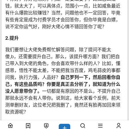
钱，就太大了，可以具体点，范围小一点，比如咸鱼最近
有什么爆款比较赚钱？当然，问题他也不一定回答，毕竟
有些肯定是成为付费学员才会回答你，但你毕竟是白嫖，
说不定你运气好，刚好大佬心情不错回答你了呢？
2.提升
我们要想让大佬免费帮忙解答问题，除了提问不能太
傻,b，还需要提升自己，那么，该提升哪方面？我们把自
己带入到大佬的角色，你会喜欢带什么样的人？比如，懂
感恩，悟性不能太差，不能把我当百度，鸡毛蒜皮的事都
问我，执行力强，人品好？
自己罗列一下，然后回看你自
己，有这些品质吗？你要是真正去分析了，就知道为什么
没人愿意带你了。
一切都是有原因的不是么，不提升自己
那就永远不会有人带你。说到这，给大家看个反例，前天
测单删好友，这位老兄把我删了，竟然还有脸再加回来领
取资源呢？