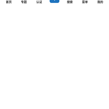
首页
专题
认证
搜索
菜单
我的
要是你的话，你
会给他吗？碰到这种人，我反手就是一个拉黑，公众号也
拉黑，他就再也无法收到公众号信息，更新了他也看不
到，也再也无法发消息领取资源。你有取关的权利，同样
我也有拉黑你的权利，这种人我缺你吗？
三、总结
通过以上两步你能找到无数项目和资源，并且都是白嫖