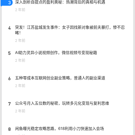
3
深入剖析自提点的盈利奥秘：热潮背后的真相与机遇
2 年前
4
突发！江苏盐城发生事件：女子因找新对象被前夫暴打，惨不忍
睹！
2 年前
5
AI助力灵异小说视频创作，微信视频号变现秘籍
2 年前
6
五种零成本互联网创业副业策略，普通人的副业渠道
2 年前
7
公众号月入五位数的秘密，玩转多元化变现与复利思维
2 年前
8
闲鱼曝光稳定攻略思路，618利用小刀快速加入会场