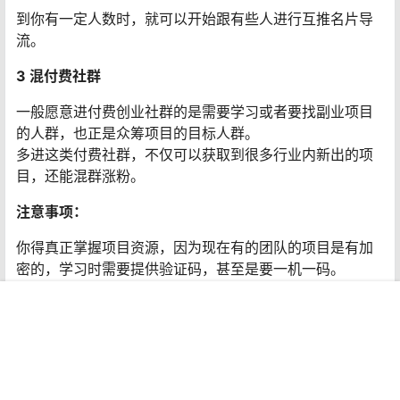
挨个加群，加群以后先潜伏，时机成熟之后就发一些比较
有影响力的IP的一些项目，或者挨个加他们QQ，自己组建
一个众筹群。
前年的时候，我就是利用QQ群，加了很多人，打造了自己
300人的众筹群，当你发起众筹的时候，基本都是一拥而
首页
专题
认证
搜索
菜单
我的
上。
2 朋友圈广告和互推