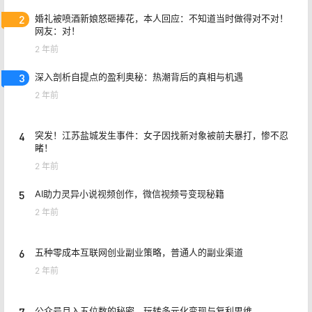
2
婚礼被喷酒新娘怒砸捧花，本人回应：不知道当时做得对不对！
网友：对！
2 年前
3
深入剖析自提点的盈利奥秘：热潮背后的真相与机遇
2 年前
4
突发！江苏盐城发生事件：女子因找新对象被前夫暴打，惨不忍
睹！
2 年前
5
AI助力灵异小说视频创作，微信视频号变现秘籍
2 年前
6
五种零成本互联网创业副业策略，普通人的副业渠道
2 年前
7
公众号月入五位数的秘密，玩转多元化变现与复利思维