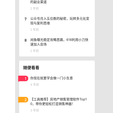
的副业渠道
2 年前
7
公众号月入五位数的秘密，玩转多元化变
现与复利思维
2 年前
8
闲鱼曝光稳定攻略思路，618利用小刀快
速加入会场
2 年前
随便看看
1
你现在就要学会做一门小生意
4 年前
2
【工具推荐】房地产销售管理软件Top1
0，带你更轻松打造销售神器！
3 年前