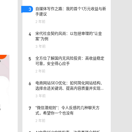
3
自媒体写作之路：我的首个1万元收益与新
手建议
2 年前
4
宋代社会契约风尚：以包拯审理的“让金
案”为例
3 年前
5
全方位了解国内无风险投资：高收益稳定
可靠，安全得心应手
2 年前
6
电商网站SEO优化：如何简化网站结构、
选择合适关键词、提高内容质量并实现高
转化率？
3 年前
7
“微信潜规则”：令人反感的几种聊天方
式，希望你一个也没有
2 年前