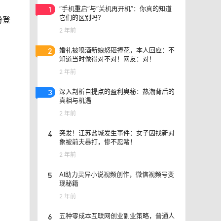
1
“手机重启”与“关机再开机”：你真的知道
它们的区别吗？
份登
2 年前
2
婚礼被喷酒新娘怒砸捧花，本人回应：不
知道当时做得对不对！网友：对！
2 年前
3
深入剖析自提点的盈利奥秘：热潮背后的
真相与机遇
2 年前
4
突发！江苏盐城发生事件：女子因找新对
象被前夫暴打，惨不忍睹！
2 年前
5
AI助力灵异小说视频创作，微信视频号变
现秘籍
2 年前
6
五种零成本互联网创业副业策略，普通人