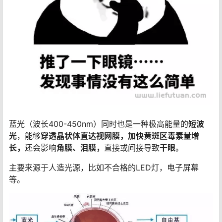
蓝光（波长400-450nm）同时也是一种极高能量的
短波
光
，能够
穿透晶状体直达视网膜，加快黄斑区毒素量增
长，
还会影响
角膜、泪膜，
直接或间接导致
干眼
。
主要来源于人造光源，比如不合格的LED灯，电子屏幕
等。