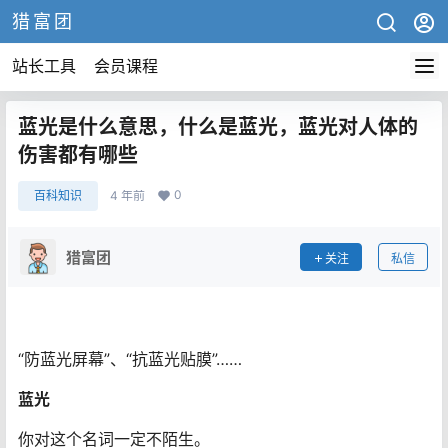
猎富团
站长工具
会员课程
蓝光是什么意思，什么是蓝光，蓝光对人体的
伤害都有哪些
0
百科知识
4 年前
猎富团
关注
私信
“防蓝光屏幕”、“抗蓝光贴膜”……
蓝光
你对这个名词一定不陌生。