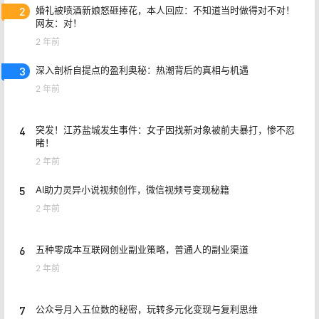
2
婚礼被喷酒新娘怒砸捧花，本人回应：不知道当时做得对不对！
网友：对！
2 年前
3
深入剖析自提点的盈利奥秘：热潮背后的真相与机遇
2 年前
4
突发！江苏盐城发生事件：女子因找新对象被前夫暴打，惨不忍
睹！
2 年前
5
AI助力灵异小说视频创作，微信视频号变现秘籍
2 年前
6
五种零成本互联网创业副业策略，普通人的副业渠道
2 年前
7
公众号月入五位数的秘密，玩转多元化变现与复利思维