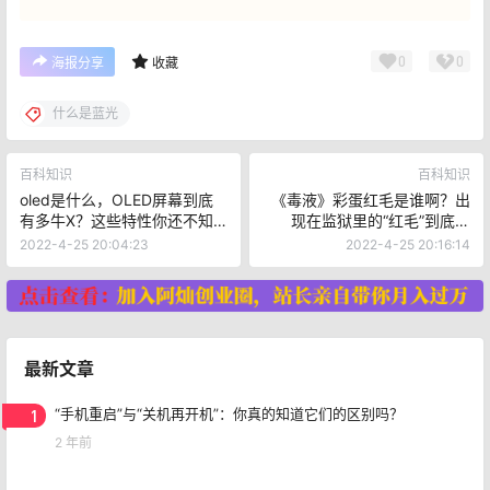
0
0
海报分享
收藏
什么是蓝光
百科知识
百科知识
oled是什么，OLED屏幕到底
《毒液》彩蛋红毛是谁啊？出
有多牛X？这些特性你还不知
现在监狱里的“红毛”到底是
道
谁？
2022-4-25 20:04:23
2022-4-25 20:16:14
最新文章
1
“手机重启”与“关机再开机”：你真的知道它们的区别吗？
2 年前