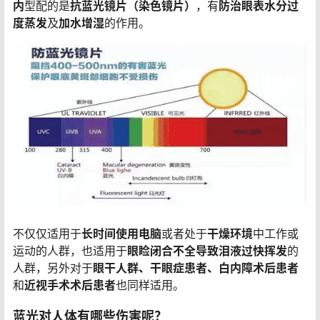
内
型配的是
抗蓝光镜片（染色镜片）
，有
防治眼表水分过
度蒸发
及
加水增湿
的作用。
不仅仅适用于
长时间使用电脑
或者处于
干燥环境
中工作或
运动的人群，也适用于
眼睑闭合不全导致泪液过快挥发
的
人群，另外对于
眼干人群、干眼症患者、白内障术后患者
和
近视手术术后患者
也同样适用。
蓝光对人体有哪些伤害呢？