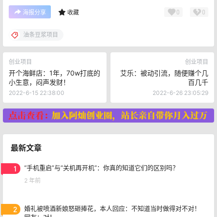
0
0
海报分享
收藏
油条豆浆项目
创业项目
创业项目
开个海鲜店：1年，70w打底的
艾乐：被动引流，随便赚个几
小生意，闷声发财！
百几千
2022-6-15 22:38:00
2022-6-26 23:05:29
最新文章
1
“手机重启”与“关机再开机”：你真的知道它们的区别吗？
2 年前
2
婚礼被喷酒新娘怒砸捧花，本人回应：不知道当时做得对不对！