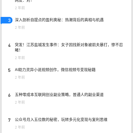
网友：对！
2 年前
3
深入剖析自提点的盈利奥秘：热潮背后的真相与机遇
2 年前
4
突发！江苏盐城发生事件：女子因找新对象被前夫暴打，惨不忍
睹！
2 年前
5
AI助力灵异小说视频创作，微信视频号变现秘籍
2 年前
6
五种零成本互联网创业副业策略，普通人的副业渠道
2 年前
7
公众号月入五位数的秘密，玩转多元化变现与复利思维
2 年前