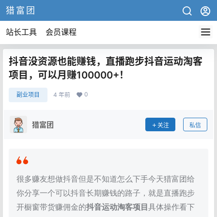
猎富团
站长工具
会员课程
抖音没资源也能赚钱，直播跑步抖音运动淘客
项目，可以月赚100000+！
0
副业项目
4 年前
猎富团
关注
私信
很多赚友想做抖音但是不知道怎么下手今天猎富团给
你分享一个可以抖音长期赚钱的路子，就是直播跑步
开橱窗带货赚佣金的
抖音运动淘客项目
具体操作看下