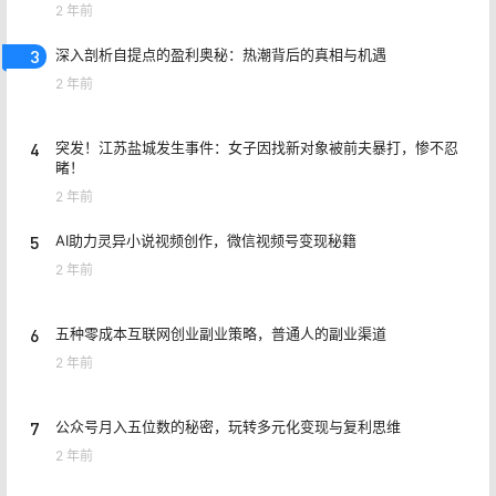
2 年前
3
深入剖析自提点的盈利奥秘：热潮背后的真相与机遇
2 年前
4
突发！江苏盐城发生事件：女子因找新对象被前夫暴打，惨不忍
睹！
2 年前
5
AI助力灵异小说视频创作，微信视频号变现秘籍
2 年前
6
五种零成本互联网创业副业策略，普通人的副业渠道
2 年前
7
公众号月入五位数的秘密，玩转多元化变现与复利思维
2 年前