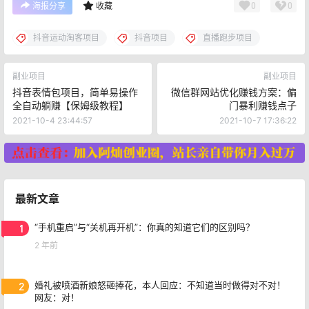
0
0
海报分享
收藏
抖音运动淘客项目
抖音项目
直播跑步项目
副业项目
副业项目
抖音表情包项目，简单易操作
微信群网站优化赚钱方案：偏
全自动躺赚【保姆级教程】
门暴利赚钱点子
2021-10-4 23:44:57
2021-10-7 17:36:22
最新文章
1
“手机重启”与“关机再开机”：你真的知道它们的区别吗？
2 年前
2
婚礼被喷酒新娘怒砸捧花，本人回应：不知道当时做得对不对！
网友：对！