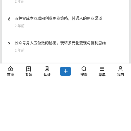
2 年前
6
五种零成本互联网创业副业策略，普通人的副业渠道
2 年前
7
公众号月入五位数的秘密，玩转多元化变现与复利思维
2 年前
8
闲鱼曝光稳定攻略思路，618利用小刀快速加入会场
首页
专题
认证
搜索
菜单
我的
2 年前
Copyright © 2026
猎富团
赣ICP备2021006954号
查询 7 次，耗时 0.3977 秒