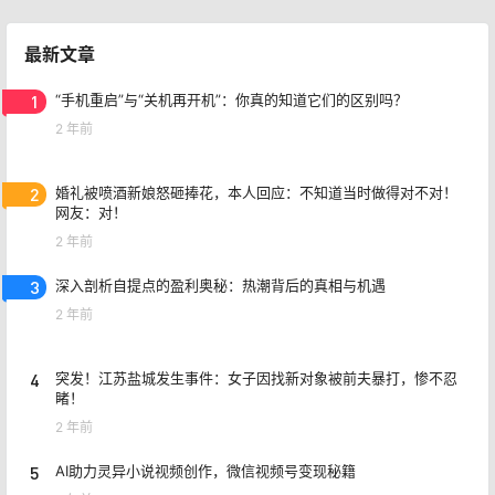
最新文章
1
“手机重启”与“关机再开机”：你真的知道它们的区别吗？
2 年前
2
婚礼被喷酒新娘怒砸捧花，本人回应：不知道当时做得对不对！
网友：对！
2 年前
3
深入剖析自提点的盈利奥秘：热潮背后的真相与机遇
2 年前
4
突发！江苏盐城发生事件：女子因找新对象被前夫暴打，惨不忍
睹！
2 年前
5
AI助力灵异小说视频创作，微信视频号变现秘籍