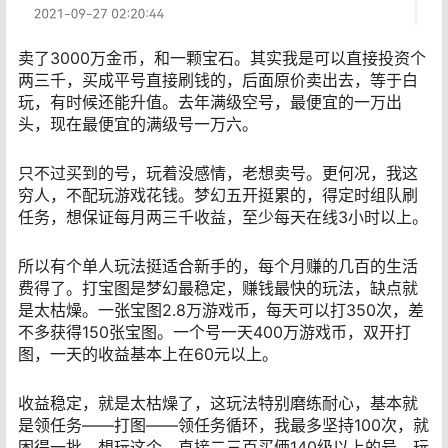
卖了3000万金币，和一颗宝石。其实我是可以直接投资个
两三千，买成平号直接刷钱的，后面原价卖出去，等于白
玩，有时候还能升值。去年满级空号，最便宜的一万出
头，现在最便宜的满级号一万六。
只不过买到的号，玩着没感情，老想卖号。更何况，我这
穷人，不配玩游戏花钱。梦幻五开挺累的，得定时组队刷
任务，想保证每月两三千收益，至少每天在线3小时以上。
所以有个单人玩法挺适合新手的，每个月赚的几百的生活
费得了。打宝图是梦幻最稳定，赚钱最快的玩法，缺点就
是太枯燥。一张宝图2.8万游戏币，每天可以打350次，差
不多获得150张宝图。一个号一天400万游戏币，双开打
图，一天的收益基本上在60元以上。
收益稳定，就是太枯燥了，这玩法特别磨练耐心，基本就
是领任务——打图——领任务循环，我最多坚持100次，就
困得一批。想玩这个，直接二三百买俩140级以上的号，玩