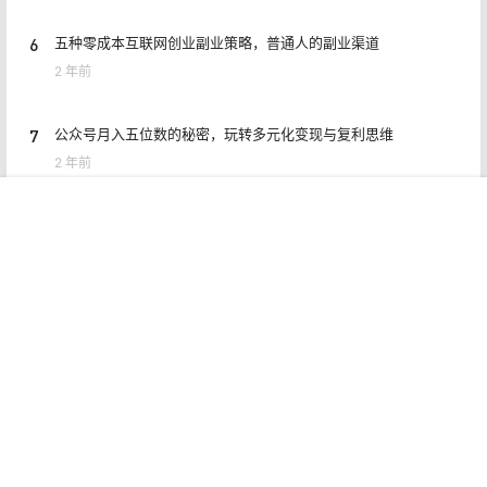
6
五种零成本互联网创业副业策略，普通人的副业渠道
2 年前
7
公众号月入五位数的秘密，玩转多元化变现与复利思维
2 年前
首页
专题
认证
搜索
菜单
我的
8
闲鱼曝光稳定攻略思路，618利用小刀快速加入会场
2 年前
Copyright © 2026
猎富团
赣ICP备2021006954号
查询 7 次，耗时 0.4246 秒