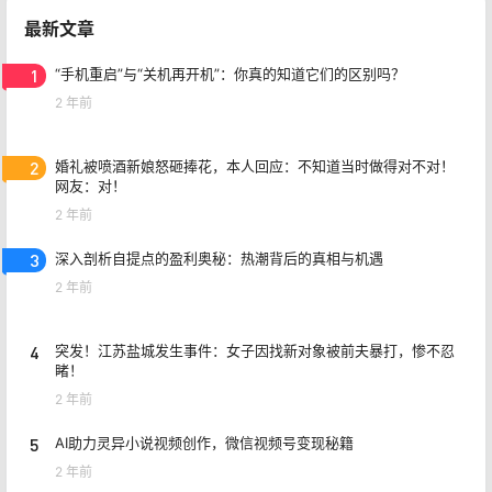
最新文章
1
“手机重启”与“关机再开机”：你真的知道它们的区别吗？
2 年前
2
婚礼被喷酒新娘怒砸捧花，本人回应：不知道当时做得对不对！
网友：对！
2 年前
3
深入剖析自提点的盈利奥秘：热潮背后的真相与机遇
2 年前
4
突发！江苏盐城发生事件：女子因找新对象被前夫暴打，惨不忍
睹！
2 年前
5
AI助力灵异小说视频创作，微信视频号变现秘籍
2 年前