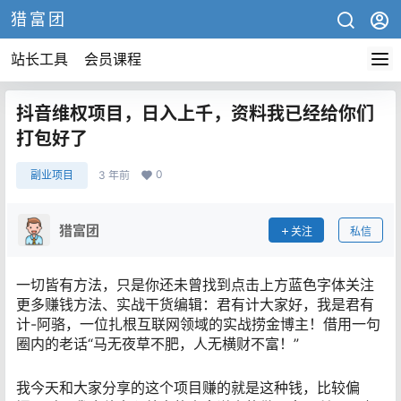
猎富团
站长工具
会员课程
抖音维权项目，日入上千，资料我已经给你们
打包好了
0
副业项目
3 年前
猎富团
关注
私信
一切皆有方法，只是你还未曾找到点击上方蓝色字体关注
更多赚钱方法、实战干货编辑：君有计大家好，我是君有
计-阿骆，一位扎根互联网领域的实战捞金博主！借用一句
圈内的老话“马无夜草不肥，人无横财不富！”
我今天和大家分享的这个项目赚的就是这种钱，比较偏