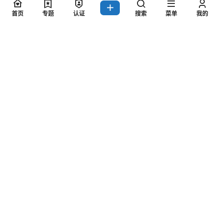
03
首页
专题
认证
搜索
菜单
我的
重复上面的步骤，因为不是我们提交就一定会通过审核。
毕竟人家不可能你说违规就违规啊，需要一个严格的审核
流程，还要考虑很多情况。
所以要想赚钱就要以量取胜，数量到了，开单肯定就没啥
问题。一般来说等待不会太长，按照上面的工作量来说，
从第八天开始基本每天就可以稳定赚钱。04举报成功之
后，需要怎样和商家协商呢？这一步很重要，毕竟涉及到
钱了，一不小心就可能W法。当商家找我们问举报原因的
时候，一定不能说是自己买了之后咋样，要说身边的人体
验不行或者感觉被骗了等等。在聊天的过程中绝对不能主
动谈¥解决，其次就是就是我们只收红包不接受转账。原因
很简单如果你提用钱解决，就会有敲诈的嫌疑；我们不接
受转账是因为红包属于赠予，性质不同。
好了以上就是整个项目的流程，大家想操作的可以扩展思
路，扩大平台。