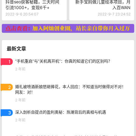
抖音seo获客秘籍，三天时间
新手宝妈做儿童绘本项目，月
引流1000+，变现6千+
入百WAN
2022-9-6 20:54:07
2022-9-7 23:24:52
最新文章
1
“手机重启”与“关机再开机”：你真的知道它们的区别吗？
2 年前
2
婚礼被喷酒新娘怒砸捧花，本人回应：不知道当时做得对不对！
网友：对！
2 年前
3
深入剖析自提点的盈利奥秘：热潮背后的真相与机遇
2 年前