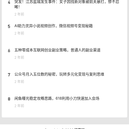
4
突发！江苏盐城发生事件：女子因找新对象被前夫暴打，惨不忍
睹！
2 年前
5
AI助力灵异小说视频创作，微信视频号变现秘籍
2 年前
6
五种零成本互联网创业副业策略，普通人的副业渠道
2 年前
7
公众号月入五位数的秘密，玩转多元化变现与复利思维
2 年前
8
闲鱼曝光稳定攻略思路，618利用小刀快速加入会场
2 年前