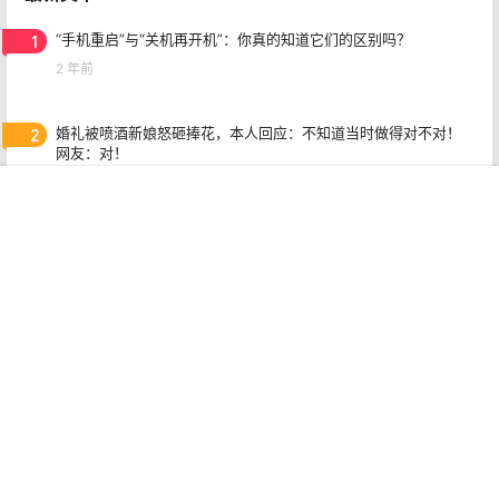
1
“手机重启”与“关机再开机”：你真的知道它们的区别吗？
2 年前
2
婚礼被喷酒新娘怒砸捧花，本人回应：不知道当时做得对不对！
网友：对！
2 年前
首页
专题
认证
搜索
菜单
我的
3
深入剖析自提点的盈利奥秘：热潮背后的真相与机遇
2 年前
4
突发！江苏盐城发生事件：女子因找新对象被前夫暴打，惨不忍
睹！
2 年前
5
AI助力灵异小说视频创作，微信视频号变现秘籍
2 年前