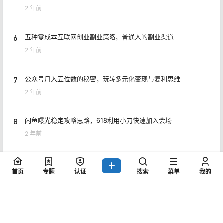
2 年前
6
五种零成本互联网创业副业策略，普通人的副业渠道
2 年前
7
公众号月入五位数的秘密，玩转多元化变现与复利思维
2 年前
8
闲鱼曝光稳定攻略思路，618利用小刀快速加入会场
2 年前
首页
专题
认证
搜索
菜单
我的
Copyright © 2026
猎富团
赣ICP备2021006954号
查询 7 次，耗时 0.3880 秒