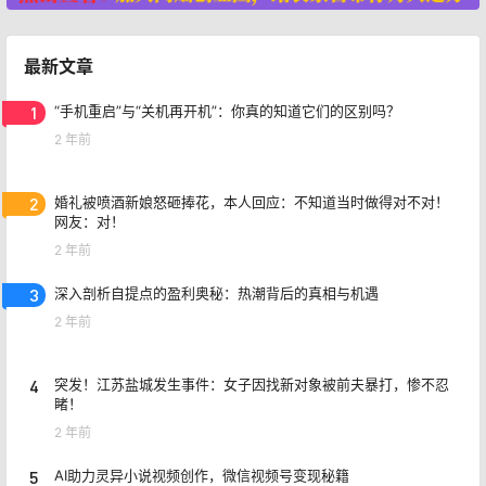
最新文章
1
“手机重启”与“关机再开机”：你真的知道它们的区别吗？
2 年前
2
婚礼被喷酒新娘怒砸捧花，本人回应：不知道当时做得对不对！
网友：对！
2 年前
3
深入剖析自提点的盈利奥秘：热潮背后的真相与机遇
2 年前
4
突发！江苏盐城发生事件：女子因找新对象被前夫暴打，惨不忍
睹！
2 年前
5
AI助力灵异小说视频创作，微信视频号变现秘籍