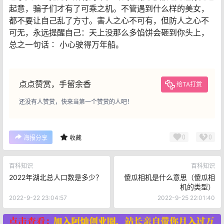
起意，骗子们才有了可乘之机。不管遇到什么样的美女，
都不要让自己乱了方寸。害人之心不可有，但防人之心不
可无，永远提醒自己：天上没那么多馅饼会砸到你头上，
总之一句话∶ 小心驶得万年船。
点点赞赏，手留余香
给TA打赏
还没有人赞赏，快来当第一个赞赏的人吧！
0
0
海报分享
收藏
百科知识
百科知识
2022年湖北总人口数是多少？
傻瓜相机是什么意思（傻瓜相
机的类型）
2022-9-22 23:04:57
2022-9-25 22:01:40