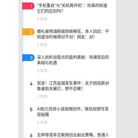
1
“手机重启”与“关机再开机”：你真的知道
它们的区别吗？
2 年前
2
婚礼被喷酒新娘怒砸捧花，本人回应：不
知道当时做得对不对！网友：对！
2 年前
3
深入剖析自提点的盈利奥秘：热潮背后的
真相与机遇
2 年前
4
突发！江苏盐城发生事件：女子因找新对
象被前夫暴打，惨不忍睹！
2 年前
5
AI助力灵异小说视频创作，微信视频号变
现秘籍
2 年前
6
五种零成本互联网创业副业策略，普通人