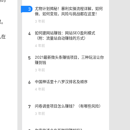
3
尤物计划揭秘！暴利实操流程详解，如何
做、如何变现，风险与挑战都在这里！
慰。
3 年前
4
如何建网站赚钱：网站SEO盈利模式
扎在
（附：流量站自动赚钱的方式）
4 年前
5
2021最新微头条赚钱项目，三种玩法让你
赚到钱
3 年前
6
中国神话里十八罗汉排名及顺序
4 年前
7
问卷调查项目怎么赚钱？（有哪些风险）
3 年前