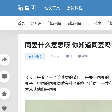
猎富团
站长工具
会员课程
首页
公开课
创业项目
副业项目
SEO技术
创
同妻什么意思呀 你知道同妻吗
0
436
百科知识
3 年前
今天下午看了一个访谈类的节目，是关于同妻的
妻子。中国的同妻隐藏在社会的各个阶层。一共有
意承认他们是同妻。