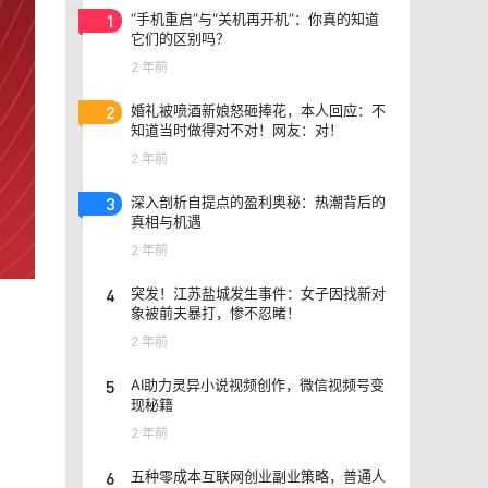
1
“手机重启”与“关机再开机”：你真的知道
它们的区别吗？
2 年前
2
婚礼被喷酒新娘怒砸捧花，本人回应：不
知道当时做得对不对！网友：对！
2 年前
3
深入剖析自提点的盈利奥秘：热潮背后的
真相与机遇
2 年前
4
突发！江苏盐城发生事件：女子因找新对
象被前夫暴打，惨不忍睹！
2 年前
5
AI助力灵异小说视频创作，微信视频号变
现秘籍
2 年前
6
五种零成本互联网创业副业策略，普通人