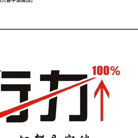
然只会平添焦虑。