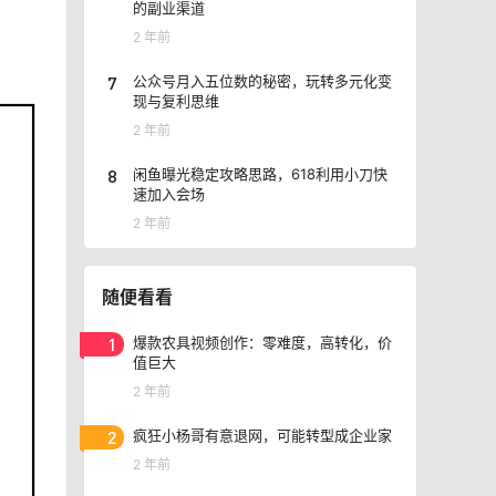
的副业渠道
2 年前
7
公众号月入五位数的秘密，玩转多元化变
现与复利思维
2 年前
8
闲鱼曝光稳定攻略思路，618利用小刀快
速加入会场
2 年前
随便看看
1
爆款农具视频创作：零难度，高转化，价
值巨大
2 年前
2
疯狂小杨哥有意退网，可能转型成企业家
2 年前