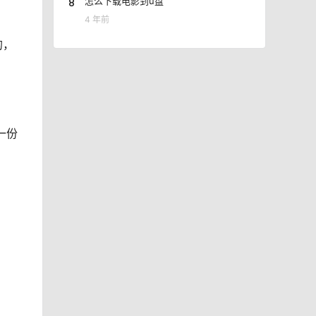
8
怎么下载电影到u盘
4 年前
的，
一份