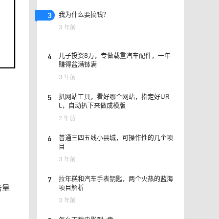
3
我为什么要搞钱？
3 年前
4
儿子投资8万，专做载重汽车配件，一年
赚得盆满钵满
3 年前
5
扒网站工具，看好哪个网站，指定好UR
L，自动扒下来做成模版
2 年前
6
普通三四五线小县城，可操作性的几个项
目
3 年前
7
拉年糕和汽车手表钥匙，两个火热的蓝海
务量
项目解析
3 年前