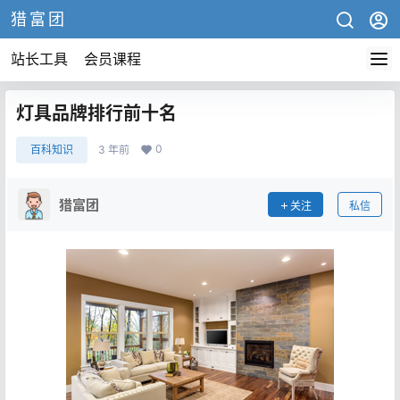
猎富团
站长工具
会员课程
灯具品牌排行前十名
0
百科知识
3 年前
猎富团
关注
私信