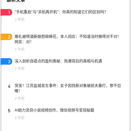
1
“手机重启”与“关机再开机”：你真的知道它们的区别吗？
2 年前
2
婚礼被喷酒新娘怒砸捧花，本人回应：不知道当时做得对不对！
网友：对！
2 年前
3
深入剖析自提点的盈利奥秘：热潮背后的真相与机遇
2 年前
4
突发！江苏盐城发生事件：女子因找新对象被前夫暴打，惨不忍
睹！
2 年前
5
AI助力灵异小说视频创作，微信视频号变现秘籍
2 年前