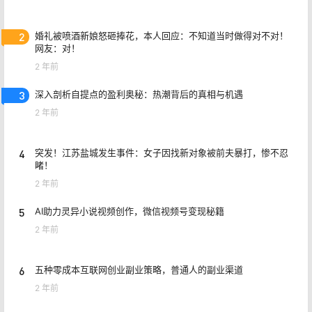
2
婚礼被喷酒新娘怒砸捧花，本人回应：不知道当时做得对不对！
网友：对！
2 年前
3
深入剖析自提点的盈利奥秘：热潮背后的真相与机遇
2 年前
4
突发！江苏盐城发生事件：女子因找新对象被前夫暴打，惨不忍
睹！
2 年前
5
AI助力灵异小说视频创作，微信视频号变现秘籍
2 年前
6
五种零成本互联网创业副业策略，普通人的副业渠道
2 年前