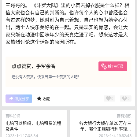
三哥哥的。 《斗罗大陆》里的小舞去掉衣服是什么样？相
信大家也会有自己的判断的。也许每个人的心中曾经也会
有过这样的梦，她时刻为自己着想，自己也想为她全心付
出，两个人快乐美好的在一起。只是现实的骨感，会让大
家只能在动漫中回味年少的天真烂漫了吧，想来这才是大
家热烈讨论这个话题的原因所在。
点点赞赏，手留余香
给TA打赏
还没有人赞赏，快来当第一个赞赏的人吧！
0
0
海报分享
收藏
百科知识
百科知识
电脑可以租吗，电脑租赁流程
各大银行大额存单20万存三
及条件
年，哪个正规银行利率较高
呢？
2023-1-1 17:08:34
2023-1-4 19:52:48