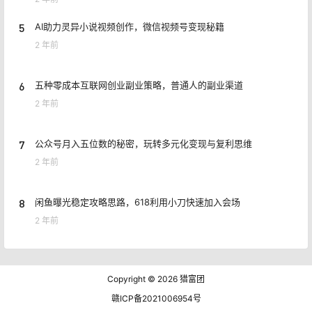
5
AI助力灵异小说视频创作，微信视频号变现秘籍
2 年前
6
五种零成本互联网创业副业策略，普通人的副业渠道
2 年前
7
公众号月入五位数的秘密，玩转多元化变现与复利思维
2 年前
8
闲鱼曝光稳定攻略思路，618利用小刀快速加入会场
2 年前
Copyright © 2026
猎富团
赣ICP备2021006954号