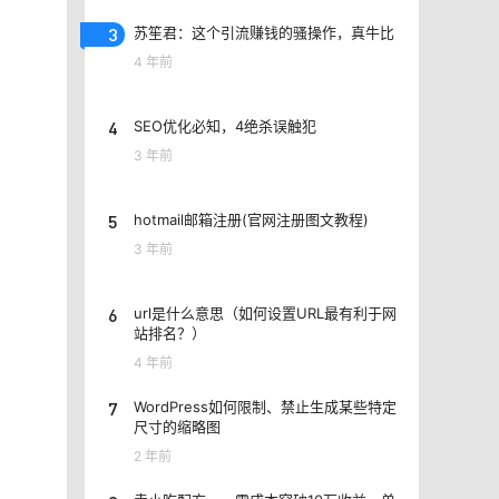
3
苏笙君：这个引流赚钱的骚操作，真牛比
4 年前
4
SEO优化必知，4绝杀误触犯
3 年前
5
hotmail邮箱注册(官网注册图文教程)
3 年前
6
url是什么意思（如何设置URL最有利于网
站排名？）
4 年前
7
WordPress如何限制、禁止生成某些特定
尺寸的缩略图
2 年前