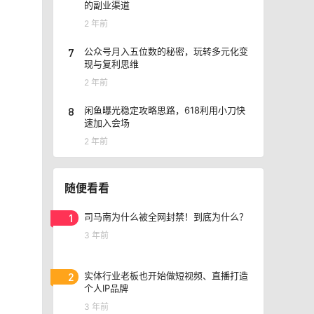
的副业渠道
2 年前
7
公众号月入五位数的秘密，玩转多元化变
现与复利思维
2 年前
8
闲鱼曝光稳定攻略思路，618利用小刀快
速加入会场
2 年前
随便看看
1
司马南为什么被全网封禁！到底为什么？
3 年前
2
实体行业老板也开始做短视频、直播打造
个人IP品牌
3 年前