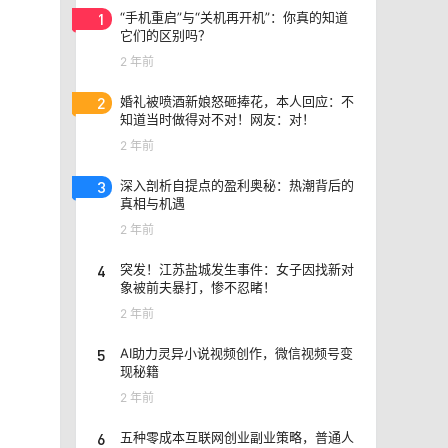
1
“手机重启”与“关机再开机”：你真的知道
它们的区别吗？
2 年前
2
婚礼被喷酒新娘怒砸捧花，本人回应：不
知道当时做得对不对！网友：对！
2 年前
3
深入剖析自提点的盈利奥秘：热潮背后的
真相与机遇
2 年前
4
突发！江苏盐城发生事件：女子因找新对
象被前夫暴打，惨不忍睹！
2 年前
5
AI助力灵异小说视频创作，微信视频号变
现秘籍
2 年前
6
五种零成本互联网创业副业策略，普通人