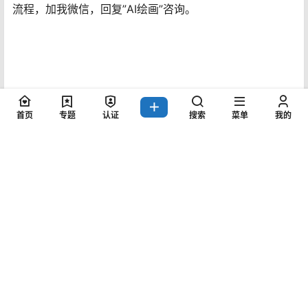
流程，加我微信，回复”AI绘画”咨询。
首页
专题
认证
搜索
菜单
我的
这里多说一句:AI系列是时代机遇，务必搞起来，无关项不
项目。