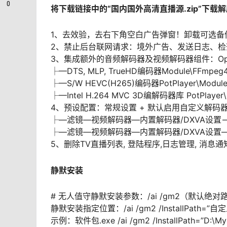
0
将下载链接中的“国内国外高清直播源.zip”下
1、去效验，去右下角空白广告弹窗！卸载可选备
2、禁止后台联网请求：境外广告、发送日志、检
3、集成额外的音频解码器及视频解码器组件：Open Cod
├—DTS, MLP, TrueHD编码器Module\FFmpeg4\
├—S/W HEVC(H265)编码器PotPlayer\Module\
├—Intel H.264 MVC 3D编解码器库 PotPlayer\Mo
4、预设配置：常规设置 + 默认启用自定义解码器H
├—滤镜—视频解码器—内置解码器/DXVA设置—>
├—滤镜—视频解码器—内置解码器/DXVA设置—解码
5、删除TV直播列表, 登陆程序,日志管理, 消息
静默安装
# 无人值守静默安装参数：/ai /gm2（默认绝对
静默安装指定位置：/ai /gm2 /InstallPath=”自
示例：软件包.exe /ai /gm2 /InstallPath=”D:\My