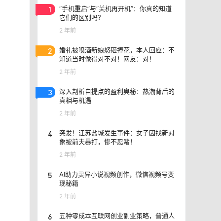
1
“手机重启”与“关机再开机”：你真的知道
它们的区别吗？
2 年前
2
婚礼被喷酒新娘怒砸捧花，本人回应：不
知道当时做得对不对！网友：对！
2 年前
3
深入剖析自提点的盈利奥秘：热潮背后的
真相与机遇
2 年前
4
突发！江苏盐城发生事件：女子因找新对
象被前夫暴打，惨不忍睹！
2 年前
5
AI助力灵异小说视频创作，微信视频号变
现秘籍
2 年前
6
五种零成本互联网创业副业策略，普通人