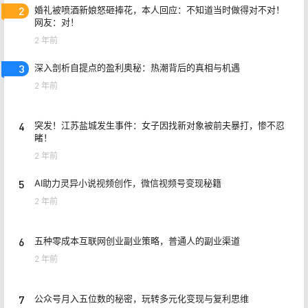
2
婚礼被喷酒新娘怒砸捧花，本人回应：不知道当时做得对不对！
网友：对！
2 年前
3
深入剖析自提点的盈利奥秘：热潮背后的真相与机遇
2 年前
4
突发！江苏盐城发生事件：女子因找新对象被前夫暴打，惨不忍
睹！
2 年前
5
AI助力灵异小说视频创作，微信视频号变现秘籍
2 年前
6
五种零成本互联网创业副业策略，普通人的副业渠道
2 年前
7
公众号月入五位数的秘密，玩转多元化变现与复利思维