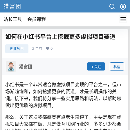
猎富团
站长工具
会员课程
如何在小红书平台上挖掘更多虚拟项目赛道
0
创业项目
3 年前
猎富团
关注
私信
小红书是一个非常适合做虚拟项目变现的平台之一，但市
场渐趋饱和，如何挖掘更多的赛道，才是长期操作的关
键。接下来，我们将分享一些实用思路和玩法，以帮助您
做出更优质的虚拟项目。
那么，关于这块我都感觉有点老生常谈了，主要是现在虚
拟项目大家都在做，凡是做互联网行业的，多多少少都会