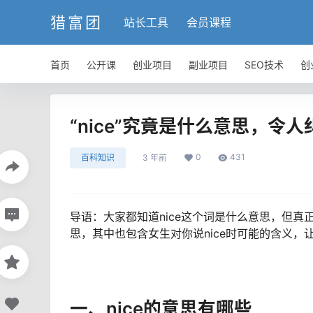
猎富团
站长工具
会员课程
首页
公开课
创业项目
副业项目
SEO技术
创
“nice”究竟是什么意思，令人
0
431
百科知识
3 年前
导语：大家都知道nice这个词是什么意思，但真
思，其中也包含女生对你说nice时可能的含义
一、nice的意思有哪些