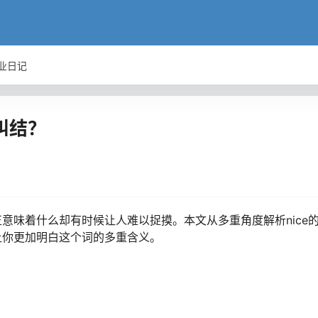
业日记
纠结？
正意味着什么却有时候让人难以捉摸。本文从多重角度解析nice
，让你更加明白这个词的多重含义。