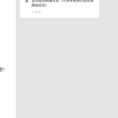
8
金色旋风网赚论坛（10多年老牌付费资源
网站论坛）
4 年前
思！