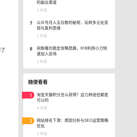
的副业渠道
2 年前
7
公众号月入五位数的秘密，玩转多元化变
现与复利思维
2 年前
8
闲鱼曝光稳定攻略思路，618利用小刀快
到了
速加入会场
2 年前
随便看看
1
淘宝天猫积分怎么获得？这几种途径都是
可以的
4 年前
2
网站排名下滑：原因分析与SEO运营策略
优化
3 年前