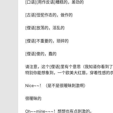
[口语][用作反语]糟糕的，差劲的
[古语]忸怩作态的，做作的
[俚语]放荡的，淫乱的
[俚语]不重要的，琐碎的
[俚语]傻的，蠢的
请注意，这个[俚语]里有个意思（我知道你看到
特别你能想象到，一个欧美大红唇，穿着性感的
Nice~~！（是不是很暧昧刺激啊）
很暧昧的
Oh~~mine~~~！想想也有点刺激的。