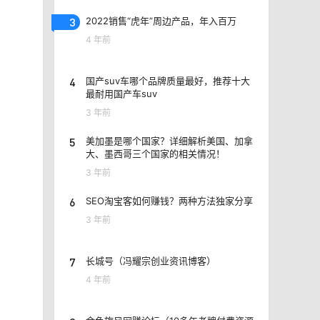
3
2022销售“虎年”周边产品，年入百万
4 年前
4
国产suv车哪个品牌质量最好，推荐十大
最耐用国产车suv
3 年前
5
美加墨是哪个国家？详细解析美国、加拿
大、墨西哥三个国家的相关情况！
3 年前
6
SEO淘宝客如何赚钱？两种方法独家分享
3 年前
7
长城号（冯耀宗创业资讯博客）
4 年前