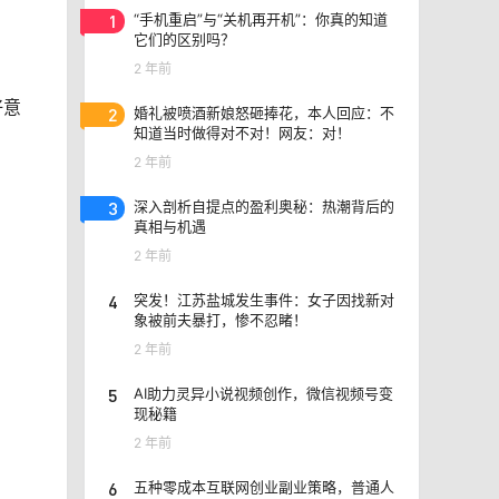
1
“手机重启”与“关机再开机”：你真的知道
它们的区别吗？
2 年前
好意
2
婚礼被喷酒新娘怒砸捧花，本人回应：不
知道当时做得对不对！网友：对！
2 年前
3
深入剖析自提点的盈利奥秘：热潮背后的
真相与机遇
2 年前
4
突发！江苏盐城发生事件：女子因找新对
象被前夫暴打，惨不忍睹！
2 年前
5
AI助力灵异小说视频创作，微信视频号变
现秘籍
2 年前
6
五种零成本互联网创业副业策略，普通人