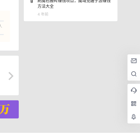
8
刷魔石搬砖赚钱项目，魔域觉醒手游赚钱
方法大全
4 年前
人