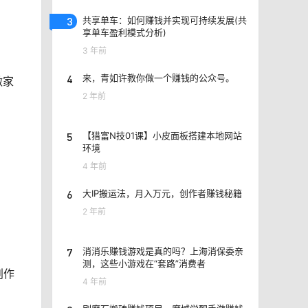
3
共享单车：如何赚钱并实现可持续发展(共
享单车盈利模式分析)
3 年前
4
来，青如许教你做一个赚钱的公众号。
做家
2 年前
5
【猎富N技01课】小皮面板搭建本地网站
环境
4 年前
6
大IP搬运法，月入万元，创作者赚钱秘籍
2 年前
7
消消乐赚钱游戏是真的吗？上海消保委亲
测，这些小游戏在“套路”消费者
创作
4 年前