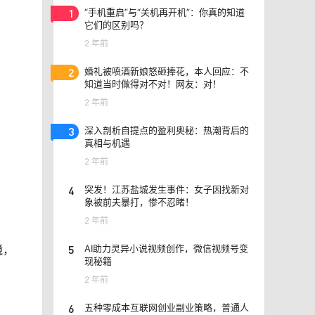
1
“手机重启”与“关机再开机”：你真的知道
它们的区别吗？
2 年前
2
婚礼被喷酒新娘怒砸捧花，本人回应：不
知道当时做得对不对！网友：对！
2 年前
3
深入剖析自提点的盈利奥秘：热潮背后的
真相与机遇
2 年前
4
突发！江苏盐城发生事件：女子因找新对
象被前夫暴打，惨不忍睹！
2 年前
5
AI助力灵异小说视频创作，微信视频号变
镜，
现秘籍
2 年前
6
五种零成本互联网创业副业策略，普通人