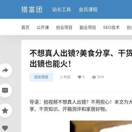
猎富团
站长工具
会员课程
首页
公开课
创业项目
副业项目
SEO技术
创
不想真人出镜?美食分享、干
出镜也能火！
0
304
创业项目
3 年前
导语：拍视频不想真人出镜？不用担心！本文为
享、干货知识、开箱测评和家居好物。