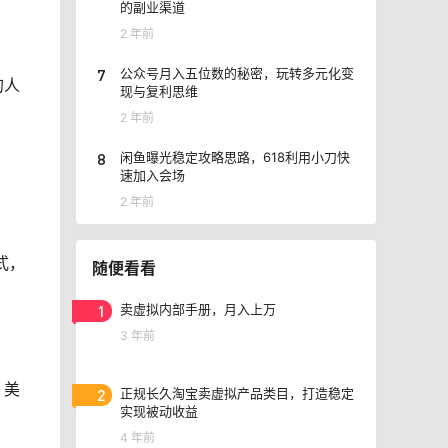
的副业渠道
2 年前
7
公众号月入五位数的秘密，玩转多元化变
的人
现与复利思维
2 年前
8
闲鱼曝光稳定攻略思路，618利用小刀快
速加入会场
2 年前
式，
随便看看
1
卖虚拟内部手册，月入上万
3 年前
、美
2
正规长久淘宝卖虚拟产品类目，打造稳定
实现被动收益
4 年前