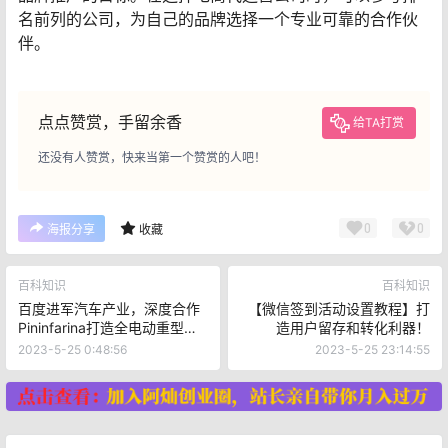
名前列的公司，为自己的品牌选择一个专业可靠的合作伙
伴。
点点赞赏，手留余香
给TA打赏
还没有人赞赏，快来当第一个赞赏的人吧！
0
0
海报分享
收藏
百科知识
百科知识
百度进军汽车产业，深度合作
【微信签到活动设置教程】打
Pininfarina打造全电动重型卡
造用户留存和转化利器！
车Xingtu【高清图】
2023-5-25 0:48:56
2023-5-25 23:14:55