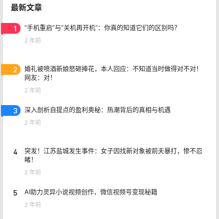
最新文章
1
“手机重启”与“关机再开机”：你真的知道它们的区别吗？
2 年前
2
婚礼被喷酒新娘怒砸捧花，本人回应：不知道当时做得对不对！
网友：对！
2 年前
3
深入剖析自提点的盈利奥秘：热潮背后的真相与机遇
2 年前
4
突发！江苏盐城发生事件：女子因找新对象被前夫暴打，惨不忍
睹！
2 年前
5
AI助力灵异小说视频创作，微信视频号变现秘籍
2 年前