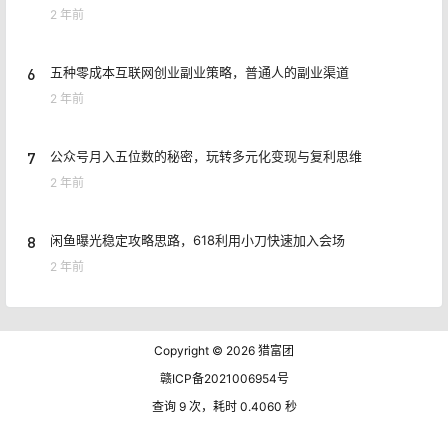
2 年前
6
五种零成本互联网创业副业策略，普通人的副业渠道
2 年前
7
公众号月入五位数的秘密，玩转多元化变现与复利思维
2 年前
8
闲鱼曝光稳定攻略思路，618利用小刀快速加入会场
2 年前
Copyright © 2026
猎富团
赣ICP备2021006954号
查询 9 次，耗时 0.4060 秒