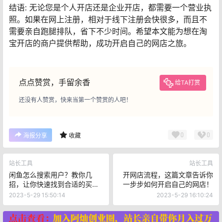
结语: 无论您是个人开店还是企业开店，都需要一个营业执
照。如果在网上注册，相对于线下注册会快很多，而且不
需要亲自跑腿排队，省下不少时间。希望本文能为想在淘
宝开店的商户提供帮助，成功开启自己的网店之旅。
点点赞赏，手留余香
给TA打赏
还没有人赞赏，快来当第一个赞赏的人吧！
0
0
海报分享
收藏
站长工具
站长工具
闲鱼怎么搜索用户？教你几
开网店流程，这篇文章告诉你
招，让你快速找到合适的买
一步步如何开启自己的网店！
家！
2023-5-29 15:50:14
2023-5-29 16:10:24