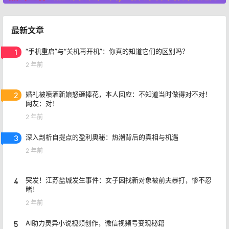
最新文章
1
“手机重启”与“关机再开机”：你真的知道它们的区别吗？
2 年前
2
婚礼被喷酒新娘怒砸捧花，本人回应：不知道当时做得对不对！
网友：对！
2 年前
3
深入剖析自提点的盈利奥秘：热潮背后的真相与机遇
2 年前
4
突发！江苏盐城发生事件：女子因找新对象被前夫暴打，惨不忍
睹！
2 年前
5
AI助力灵异小说视频创作，微信视频号变现秘籍