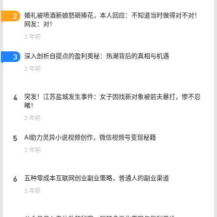
2
婚礼被喷酒新娘怒砸捧花，本人回应：不知道当时做得对不对！
网友：对！
2 年前
3
深入剖析自提点的盈利奥秘：热潮背后的真相与机遇
2 年前
4
突发！江苏盐城发生事件：女子因找新对象被前夫暴打，惨不忍
睹！
2 年前
5
AI助力灵异小说视频创作，微信视频号变现秘籍
2 年前
6
五种零成本互联网创业副业策略，普通人的副业渠道
2 年前