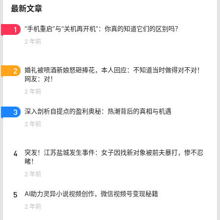
最新文章
1
“手机重启”与“关机再开机”：你真的知道它们的区别吗？
2 年前
2
婚礼被喷酒新娘怒砸捧花，本人回应：不知道当时做得对不对！
网友：对！
2 年前
3
深入剖析自提点的盈利奥秘：热潮背后的真相与机遇
2 年前
4
突发！江苏盐城发生事件：女子因找新对象被前夫暴打，惨不忍
睹！
2 年前
5
AI助力灵异小说视频创作，微信视频号变现秘籍
2 年前