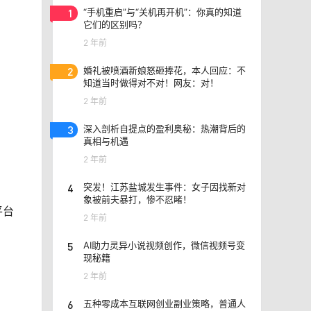
1
“手机重启”与“关机再开机”：你真的知道
它们的区别吗？
2 年前
2
婚礼被喷酒新娘怒砸捧花，本人回应：不
知道当时做得对不对！网友：对！
2 年前
3
深入剖析自提点的盈利奥秘：热潮背后的
真相与机遇
2 年前
4
突发！江苏盐城发生事件：女子因找新对
象被前夫暴打，惨不忍睹！
平台
2 年前
5
AI助力灵异小说视频创作，微信视频号变
现秘籍
2 年前
6
五种零成本互联网创业副业策略，普通人