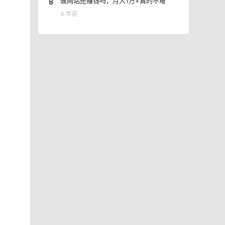
8
做网站还赚钱吗，月入1万+真的不难
4 年前