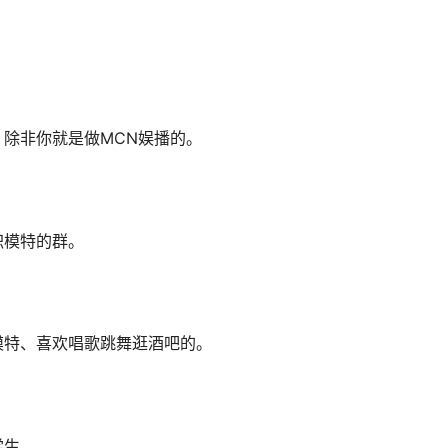
除非你就是做MCN娱播的。
职模特的群。
模特、喜欢唱歌跳舞逛酒吧的。
学生