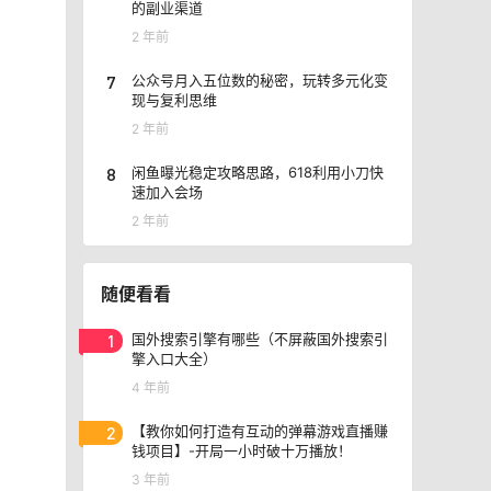
的副业渠道
2 年前
7
公众号月入五位数的秘密，玩转多元化变
现与复利思维
2 年前
8
闲鱼曝光稳定攻略思路，618利用小刀快
速加入会场
2 年前
随便看看
1
国外搜索引擎有哪些（不屏蔽国外搜索引
擎入口大全）
4 年前
2
【教你如何打造有互动的弹幕游戏直播赚
钱项目】-开局一小时破十万播放！
3 年前