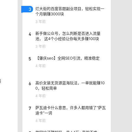
3
烂大街的百度答题副业项目，轻松实现一
个月躺赚3000块
3 年前
4
新手做公众号，怎么判断是否进入流量
池， 这4个小经验让你每天多赚100块
3 年前
5
【肇庆seo】全网SEO引流，精准稳定
4 年前
装
6
高价女装无货源蓝海玩法，一单就能赚10
0，轻松简单
4 年前
7
萨瓦迪卡什么意思，许多人都用错了“萨瓦
迪卡”一词
4 年前