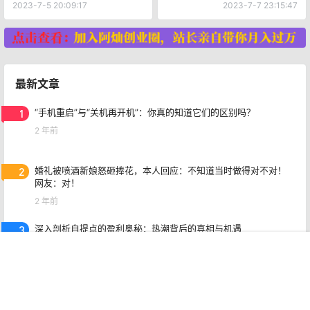
险与挑战都在这里！
2023-7-5 20:09:17
2023-7-7 23:15:47
最新文章
1
“手机重启”与“关机再开机”：你真的知道它们的区别吗？
2 年前
2
婚礼被喷酒新娘怒砸捧花，本人回应：不知道当时做得对不对！
网友：对！
2 年前
3
深入剖析自提点的盈利奥秘：热潮背后的真相与机遇
2 年前
首页
专题
认证
搜索
菜单
我的
4
突发！江苏盐城发生事件：女子因找新对象被前夫暴打，惨不忍
睹！