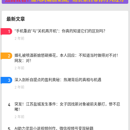
最新文章
1
“手机重启”与“关机再开机”：你真的知道它们的区别吗？
2 年前
2
婚礼被喷酒新娘怒砸捧花，本人回应：不知道当时做得对不对！
网友：对！
2 年前
3
深入剖析自提点的盈利奥秘：热潮背后的真相与机遇
2 年前
4
突发！江苏盐城发生事件：女子因找新对象被前夫暴打，惨不忍
睹！
2 年前
5
AI助力灵异小说视频创作，微信视频号变现秘籍