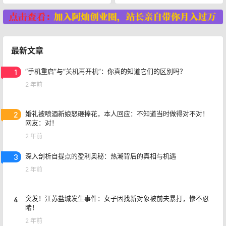
最新文章
1
“手机重启”与“关机再开机”：你真的知道它们的区别吗？
2 年前
2
婚礼被喷酒新娘怒砸捧花，本人回应：不知道当时做得对不对！
网友：对！
2 年前
3
深入剖析自提点的盈利奥秘：热潮背后的真相与机遇
2 年前
4
突发！江苏盐城发生事件：女子因找新对象被前夫暴打，惨不忍
睹！
2 年前