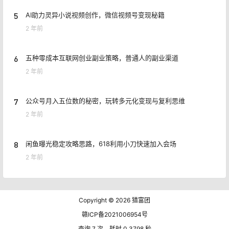
5
AI助力灵异小说视频创作，微信视频号变现秘籍
2 年前
6
五种零成本互联网创业副业策略，普通人的副业渠道
2 年前
7
公众号月入五位数的秘密，玩转多元化变现与复利思维
2 年前
8
闲鱼曝光稳定攻略思路，618利用小刀快速加入会场
2 年前
Copyright © 2026
猎富团
赣ICP备2021006954号
查询 7 次，耗时 0.3798 秒