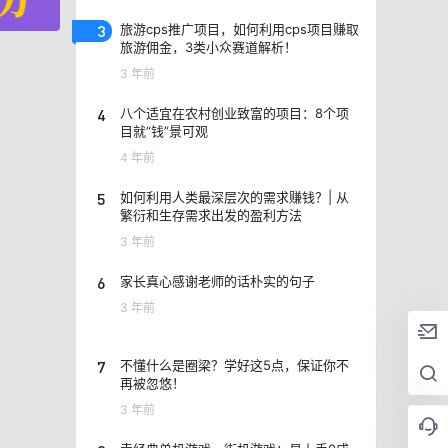
3
旅游cps推广项目，如何利用cps项目赚取
旅游佣金，3类小众赛道解析！
3 年前
4
八个适宜在农村创业致富的项目：8个项
目就“钱”景可观
4 年前
5
如何利用人类最深层次的需求赚钱？| 从
繁衍和生存需求出发的盈利方法
3 年前
6
家长真心感谢老师的话朴实的句子
3 年前
7
不懂什么是圈梁？学好这5点，保证你不
再被忽悠！
3 年前