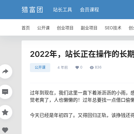
猎富团
站长工具
会员课程
首页
公开课
创业项目
副业项目
SEO技术
创
2022年，站长正在操作的长
0
836
公开课
4 年前
过年到现在，我们这里一直下着淅沥沥的小雨，
觉老爽了，人也懒懒的！过年总要找一点借口偷
今天已经是年初四了。又得回归正轨，该挣钱还