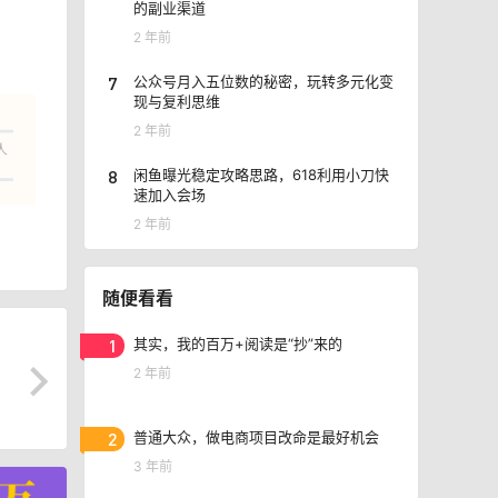
的副业渠道
2 年前
7
公众号月入五位数的秘密，玩转多元化变
现与复利思维
2 年前
人
8
闲鱼曝光稳定攻略思路，618利用小刀快
速加入会场
2 年前
随便看看
1
其实，我的百万+阅读是“抄”来的
2 年前
2
普通大众，做电商项目改命是最好机会
3 年前