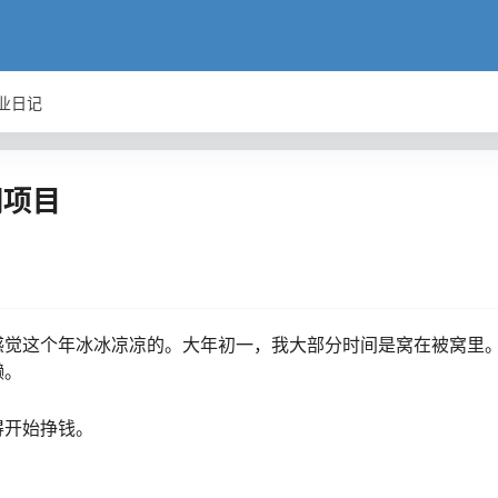
业日记
期项目
感觉这个年冰冰凉凉的。大年初一，我大部分时间是窝在被窝里
懒。
得开始挣钱。