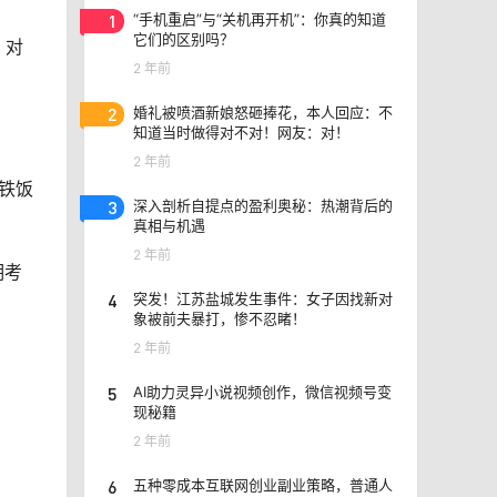
1
“手机重启”与“关机再开机”：你真的知道
它们的区别吗？
。对
2 年前
2
婚礼被喷酒新娘怒砸捧花，本人回应：不
知道当时做得对不对！网友：对！
2 年前
铁饭
3
深入剖析自提点的盈利奥秘：热潮背后的
真相与机遇
2 年前
期考
4
突发！江苏盐城发生事件：女子因找新对
象被前夫暴打，惨不忍睹！
2 年前
5
AI助力灵异小说视频创作，微信视频号变
现秘籍
2 年前
6
五种零成本互联网创业副业策略，普通人