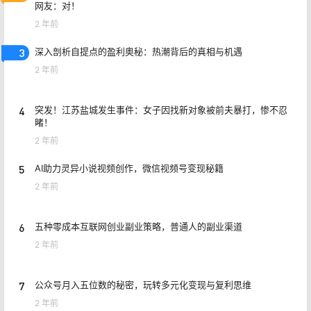
网友：对！
2 年前
3
深入剖析自提点的盈利奥秘：热潮背后的真相与机遇
2 年前
4
突发！江苏盐城发生事件：女子因找新对象被前夫暴打，惨不忍
睹！
2 年前
5
AI助力灵异小说视频创作，微信视频号变现秘籍
2 年前
6
五种零成本互联网创业副业策略，普通人的副业渠道
2 年前
7
公众号月入五位数的秘密，玩转多元化变现与复利思维
2 年前