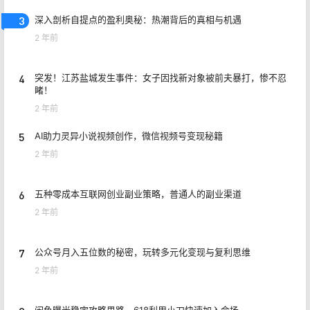
3
深入剖析自提点的盈利奥秘：热潮背后的真相与机遇
2 年前
4
突发！江苏盐城发生事件：女子因找新对象被前夫暴打，惨不忍
睹！
2 年前
5
AI助力灵异小说视频创作，微信视频号变现秘籍
2 年前
6
五种零成本互联网创业副业策略，普通人的副业渠道
2 年前
7
公众号月入五位数的秘密，玩转多元化变现与复利思维
2 年前
闲鱼曝光稳定攻略思路，618利用小刀快速加入会场