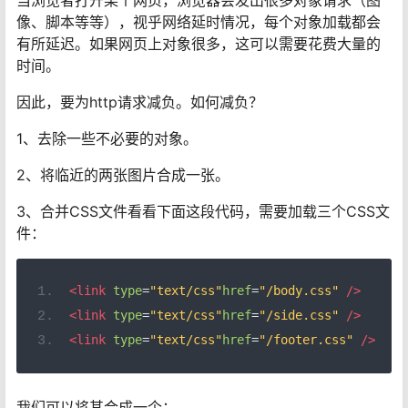
像、脚本等等），视乎网络延时情况，每个对象加载都会
有所延迟。如果网页上对象很多，这可以需要花费大量的
时间。
因此，要为http请求减负。如何减负？
1、去除一些不必要的对象。
2、将临近的两张图片合成一张。
3、合并CSS文件看看下面这段代码，需要加载三个CSS文
件：
<link
type
=
"text/css"
href
=
"/body.css"
/>
<link
type
=
"text/css"
href
=
"/side.css"
/>
<link
type
=
"text/css"
href
=
"/footer.css"
/>
我们可以将其合成一个：