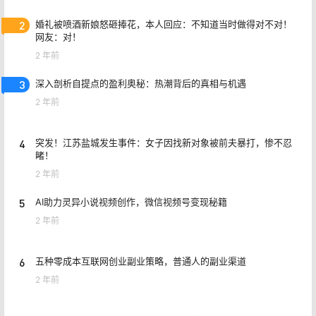
2
婚礼被喷酒新娘怒砸捧花，本人回应：不知道当时做得对不对！
网友：对！
2 年前
3
深入剖析自提点的盈利奥秘：热潮背后的真相与机遇
2 年前
4
突发！江苏盐城发生事件：女子因找新对象被前夫暴打，惨不忍
睹！
2 年前
5
AI助力灵异小说视频创作，微信视频号变现秘籍
2 年前
6
五种零成本互联网创业副业策略，普通人的副业渠道
2 年前