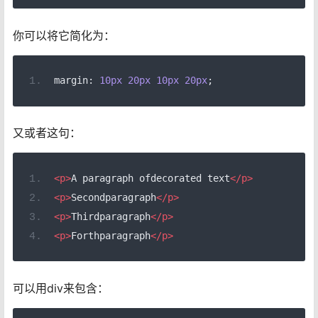
你可以将它简化为：
margin
:
10px
20px
10px
20px
;
又或者这句：
<p>
A paragraph ofdecorated text
</p>
<p>
Secondparagraph
</p>
<p>
Thirdparagraph
</p>
<p>
Forthparagraph
</p>
可以用div来包含：