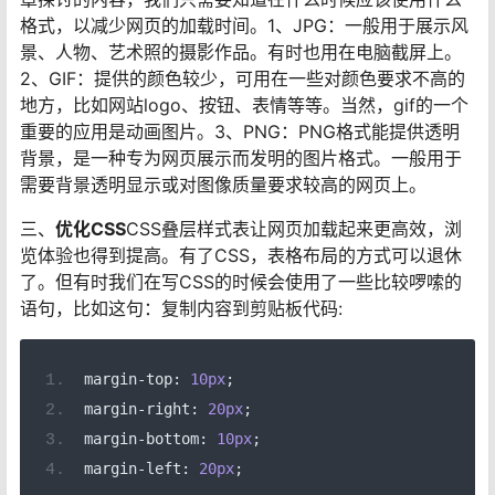
格式，以减少网页的加载时间。1、JPG：一般用于展示风
景、人物、艺术照的摄影作品。有时也用在电脑截屏上。
2、GIF：提供的颜色较少，可用在一些对颜色要求不高的
地方，比如网站logo、按钮、表情等等。当然，gif的一个
重要的应用是动画图片。3、PNG：PNG格式能提供透明
背景，是一种专为网页展示而发明的图片格式。一般用于
需要背景透明显示或对图像质量要求较高的网页上。
三、
优化CSS
CSS叠层样式表让网页加载起来更高效，浏
览体验也得到提高。有了CSS，表格布局的方式可以退休
了。但有时我们在写CSS的时候会使用了一些比较啰嗦的
语句，比如这句：复制内容到剪贴板代码:
margin
-
top
:
10px
;
margin
-
right
:
20px
;
margin
-
bottom
:
10px
;
margin
-
left
:
20px
;