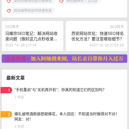
如何判断网站是否被降权
网站被降权了怎么办
网站被降权如何快速恢复
SEO技术
SEO技术
冯耀宗SEO笔记：解决网站收
西安网站优化：快速SEO排名
录问题（做好这几点秒收录不
优化方法？要注意哪些细节？
是问题）
2021-12-29 2:11:14
2021-12-29 21:53:39
最新文章
1
“手机重启”与“关机再开机”：你真的知道它们的区别吗？
2 年前
2
婚礼被喷酒新娘怒砸捧花，本人回应：不知道当时做得对不对！
网友：对！
2 年前