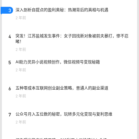
3
深入剖析自提点的盈利奥秘：热潮背后的真相与机遇
2 年前
4
突发！江苏盐城发生事件：女子因找新对象被前夫暴打，惨不忍
睹！
2 年前
5
AI助力灵异小说视频创作，微信视频号变现秘籍
2 年前
6
五种零成本互联网创业副业策略，普通人的副业渠道
2 年前
7
公众号月入五位数的秘密，玩转多元化变现与复利思维
2 年前