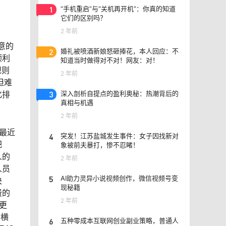
1
“手机重启”与“关机再开机”：你真的知道
它们的区别吗？
2 年前
意的
2
婚礼被喷酒新娘怒砸捧花，本人回应：不
顺利
知道当时做得对不对！网友：对！
规则
2 年前
但难
化排
3
深入剖析自提点的盈利奥秘：热潮背后的
真相与机遇
2 年前
最近
4
突发！江苏盐城发生事件：女子因找新对
把
象被前夫暴打，惨不忍睹！
人的
2 年前
人员
5
AI助力灵异小说视频创作，微信视频号变
决
现秘籍
费的
2 年前
更
动横
6
五种零成本互联网创业副业策略，普通人