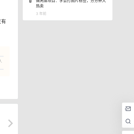
8
做闲鱼项目：学会打图片标签，分分钟大
热卖
3 年前
友有
人