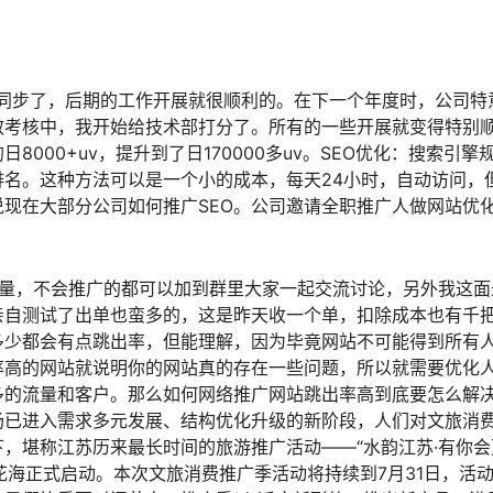
想同步了，后期的工作开展就很顺利的。在下一个年度时，公司特
效考核中，我开始给技术部打分了。所有的一些开展就变得特别
000+uv，提升到了日170000多uv。SEO优化：搜索引擎
名。这种方法可以是一个小的成本，每天24小时，自动访问，
现在大部分公司如何推广SEO。公司邀请全职推广人做网站优
流量，不会推广的都可以加到群里大家一起交流讨论，另外我这面
亲自测试了出单也蛮多的，这是昨天收一个单，扣除成本也有千
多少都会有点跳出率，但能理解，因为毕竟网站不可能得到所有
率高的网站就说明你的网站真的存在一些问题，所以就需要优化
多的流量和客户。那么如何网络推广网站跳出率高到底要怎么解
场已进入需求多元发展、结构优化升级的新阶段，人们对文旅消
，堪称江苏历来最长时间的旅游推广活动——“水韵江苏·有你会
花海正式启动。本次文旅消费推广季活动将持续到7月31日，活