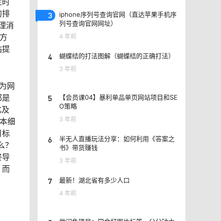
定时
的排
3
iphone序列号查询官网（直达苹果手机序
列号查询官网网址）
理消
方
4 年前
站提
4
蝴蝶结的打法图解（蝴蝶结的正确打法）
3 年前
为网
都是
5
【会员课04】暴利单品单页网站项目和SE
O策略
化及
3 年前
本细
目标
6
半无人直播玩法分享：如何利用《答案之
么？
书》带货赚钱
终导
3 年前
，而
7
最新！湖北省有多少人口
4 年前