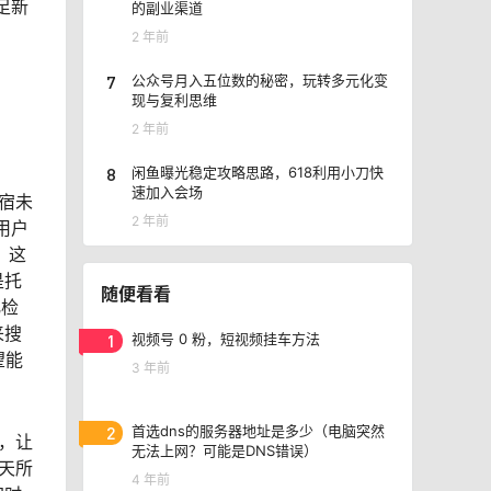
足新
的副业渠道
2 年前
7
公众号月入五位数的秘密，玩转多元化变
现与复利思维
2 年前
8
闲鱼曝光稳定攻略思路，618利用小刀快
速加入会场
宿未
2 年前
用户
，这
是托
随便看看
化检
来搜
1
视频号 0 粉，短视频挂车方法
望能
3 年前
2
首选dns的服务器地址是多少（电脑突然
，让
无法上网？可能是DNS错误）
天所
4 年前